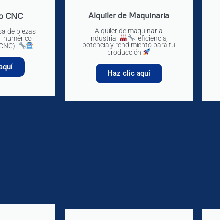
Alquiler de Maquinaria
do CNC
Alquiler de maquinaria
sa de piezas
industrial
: eficiencia,
l numérico
potencia y rendimiento para tu
(CNC).
producción
aquí
Haz clic aquí