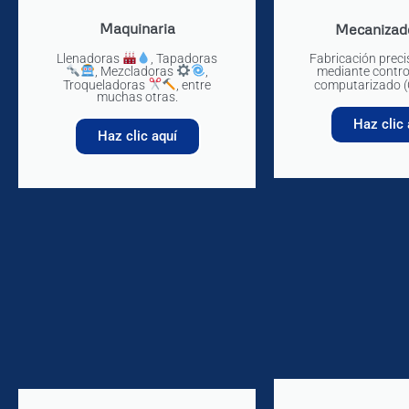
Maquinaria
Mecaniza
Llenadoras
, Tapadoras
Fabricación preci
, Mezcladoras
,
mediante contro
Troqueladoras
, entre
computarizado 
muchas otras.
Haz clic 
Haz clic aquí