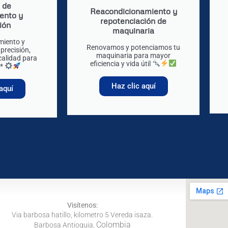
o de
Reacondicionamiento y
ento y
repotenciación de
ión
maquinaria
miento y
Renovamos y potenciamos tu
precisión,
maquinaria para mayor
 calidad para
eficiencia y vida útil
**
Haz clic aquí
aquí
Visítenos:
Via barbosa hatillo, kilometro 5 Vereda isaza.
Colombia
Barbosa Antioquia,