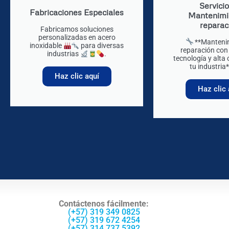
Servici
Fabricaciones Especiales
Mantenimi
reparac
Fabricamos soluciones
personalizadas en acero
**Manteni
inoxidable
para diversas
reparación con 
industrias
.
tecnología y alta
tu industria
Haz clic aquí
Haz clic 
Contáctenos fácilmente:
(+57) 319 349 0825
(+57) 319 672 4254
(+57) 314 737 5392