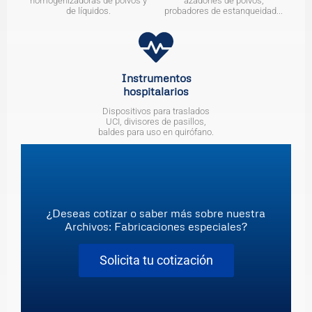
homogenizadoras de polvos y
azadones de polvos,
de líquidos.
probadores de estanqueidad...
Instrumentos
hospitalarios
Dispositivos para traslados
UCI, divisores de pasillos,
baldes para uso en quirófano.
¿Deseas cotizar o saber más sobre nuestra
Archivos: Fabricaciones especiales?
Solicita tu cotización