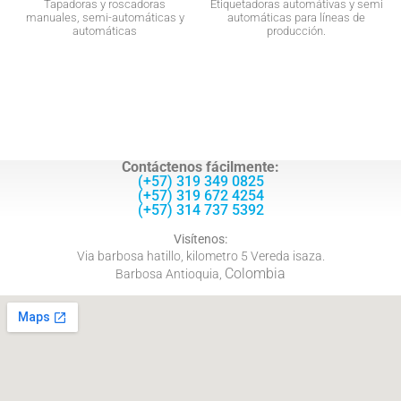
Tapadoras y roscadoras
Etiquetadoras automátivas y semi
manuales, semi-automáticas y
automáticas para líneas de
automáticas
producción.
Contáctenos fácilmente:
(+57) 319 349 0825
(+57) 319 672 4254
(+57) 314 737 5392
Visítenos:
Via barbosa hatillo, kilometro 5 Vereda isaza.
Colombia
Barbosa Antioquia,