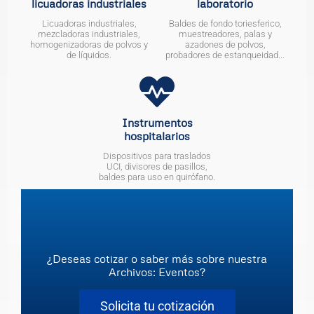
licuadoras industriales
laboratorio
Licuadoras industriales,
Baldes de fondo toriesferico,
mezcladoras industriales,
muestreadores, palas y
homogenizadoras de polvos y
azadones de polvos,
de líquidos.
probadores de estanqueidad...
Instrumentos
hospitalarios
Dispositivos para traslados
UCI, divisores de pasillos,
baldes para uso en quirófano.
¿Deseas cotizar o saber más sobre nuestra
Archivos: Eventos?
Solicita tu cotización